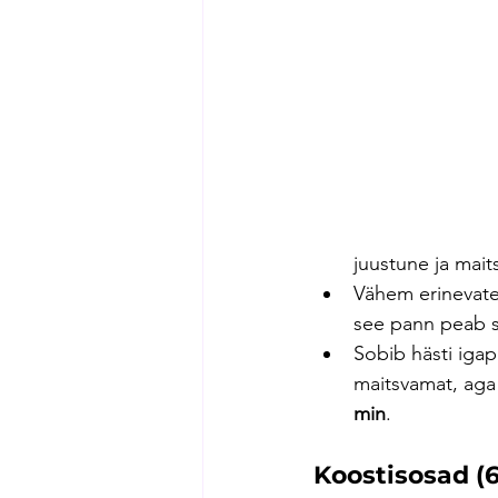
juustune ja mait
Vähem erinevate
see pann peab s
Sobib hästi iga
maitsvamat, aga 
min
.
Koostisosad (6