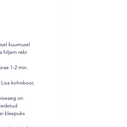
misel kuumusel 
a hiljem rebi 
 prae 1-2 min. 
 Lisa kohvikoor, 
amiseaeg on 
keedetud 
 ei kleepuks 