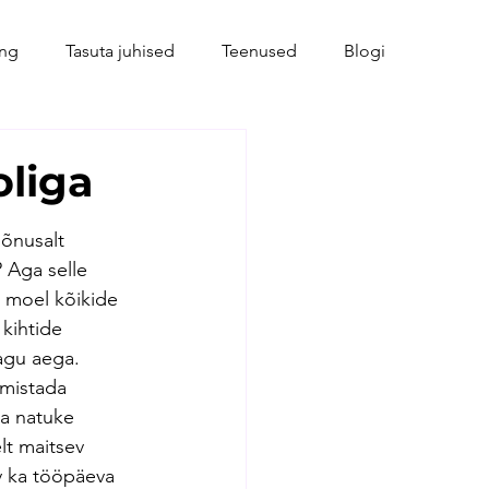
ing
Tasuta juhised
Teenused
Blogi
oliga
õnusalt 
 Aga selle 
l moel kõikide 
kihtide 
agu aega. 
mistada 
ja natuke 
elt maitsev 
v ka tööpäeva 