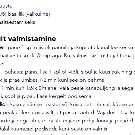
juustu
i basiilik (valikuline)
maitsestamiseks
t valmistamine
ee
 - pane 1 spl oliiviõli pannile ja küpseta kanafilee kesk
aitsesta soola & pipraga. Kui valmis, siis tõsta jahtuma j
ks.
 - puhasta pann, lisa 1 spl oliiviõli, sibul ja küüslauk ning
auk ja prae umbes 1-2 min kuni see on pehme.
a 1 min kuni kõik ühtlane. Vala peale kanapuljong ja sega.
i, sool ja pipar. Lase kergelt podisema.
did
 - kasuta värsket pastat või kuivainet. Lihtsalt küpset
u peaks olema piisavalt, et pasta kaetud. Vajadusel lisa 
urde ja sega tihti, et pasta ei jääks põhja kinni ja plaadid
alal kuumusel podiseda kuni pasta on valmis.