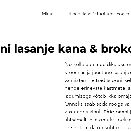
Minust
4-nädalane 1:1 toitumiscoach
i lasanje kana & brok
No kellele ei meeldiks üks m
kreemjas ja juustune lasanje?
valmistamine traditsioonilise
nende erinevate kastmete ja 
ladumisega võtab ikka omaj
Õnneks saab seda rooga val
kasutades ainult 
ühte panni
 
lihtsamalt. Siin on üks tõelis
retsept, mida on suht muga