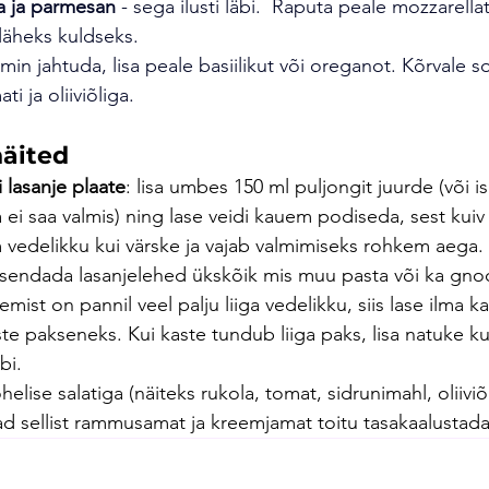
na ja parmesan
 - sega ilusti läbi.  Raputa peale mozzarellat
 läheks kuldseks.
5 min jahtuda, lisa peale basiilikut või oreganot. Kõrvale s
ti ja oliiviõliga.
näited
i lasanje plaate
: lisa umbes 150 ml puljongit juurde (või i
 ei saa valmis) ning lase veidi kauem podiseda, sest kuiv
vedelikku kui värske ja vajab valmimiseks rohkem aega.
 asendada lasanjelehed ükskõik mis muu pasta või ka gno
mist on pannil veel palju liiga vedelikku, siis lase ilma k
te pakseneks. Kui kaste tundub liiga paks, lisa natuke k
bi.
ohelise salatiga (näiteks rukola, tomat, sidrunimahl, oliiviõl
vad sellist rammusamat ja kreemjamat toitu tasakaalustada