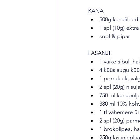
KANA
500g kanafileed
1 spl (10g) extra 
sool & pipar
LASANJE
1 väike sibul, ha
4 küüslaugu küü
1 porrulauk, val
2 spl (20g) nisuj
750 ml kanapulj
380 ml 10% kohv
1 tl vahemere ü
2 spl (20g) parm
1 brokolipea, h
250g lasanjeplaa