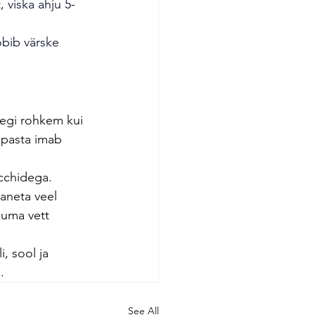
, viska ahju 5-
obib värske 
segi rohkem kui 
 pasta imab 
cchidega.
aaneta veel 
uuma vett 
i, sool ja 
.
See All