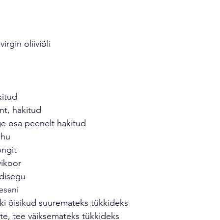
virgin oliiviõli
kitud
nt, hakitud
ge osa peenelt hakitud
ahu
ongit
ikoor
rdisegu
esani
aki õisikud suuremateks tükkideks
te, tee väiksemateks tükkideks