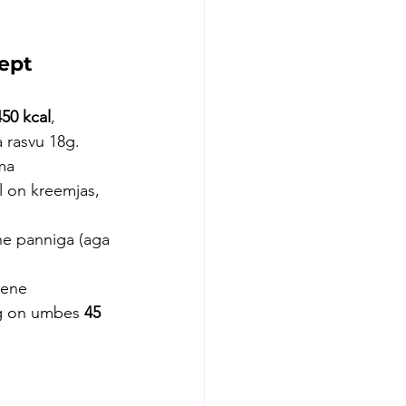
ept 
450 kcal
, 
a rasvu 18g.
ma 
l on kreemjas, 
he panniga (aga 
kene 
eg on umbes 
45 