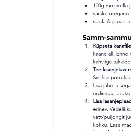
100g mozarella 
värske oregano võ
soola & pipart 
Samm-sammul
Küpseta kanafil
kaane all. Enne m
kahvliga tükkide
Tee lasanjekaste
Siis lisa porrul
Lisa jahu ja seg
ürdisegu, brokol
Lisa lasanjeplaa
erinev. Vedelikk
vett/puljongit ju
kokku. Lase mad