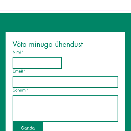
Pole aega, et tervislikult
3 to
toituda? Nipid, kuidas
või
kiire elutempo juures
paremaid valikuid teha.
Võta minuga ühendust
Nimi
*
Email
*
Sõnum
*
Saada