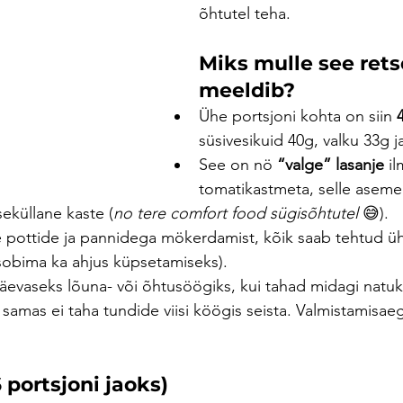
õhtutel teha.
Miks mulle see rets
meeldib?
Ühe portsjoni kohta on siin 
süsivesikuid 40g, valku 33g j
See on nö 
“valge” lasanje
 il
tomatikastmeta, selle aseme
seküllane kaste (
no tere comfort food sügisõhtutel
 😅).
 pottide ja pannidega mökerdamist, kõik saab tehtud ü
obima ka ahjus küpsetamiseks).
päevaseks lõuna- või õhtusöögiks, kui tahad midagi natu
samas ei taha tundide viisi köögis seista. Valmistamisa
 portsjoni jaoks)