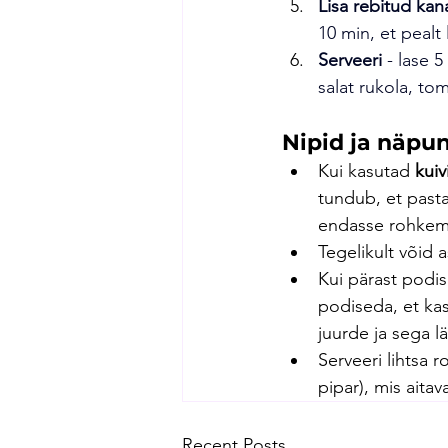
Lisa rebitud ka
10 min, et pealt
Serveeri
 - lase 
salat rukola, toma
Nipid ja näpu
Kui kasutad 
kuiv
tundub, et pasta
endasse rohkem 
Tegelikult võid
Kui pärast podise
podiseda, et kas
juurde ja sega lä
Serveeri lihtsa r
pipar), mis aita
Recent Posts