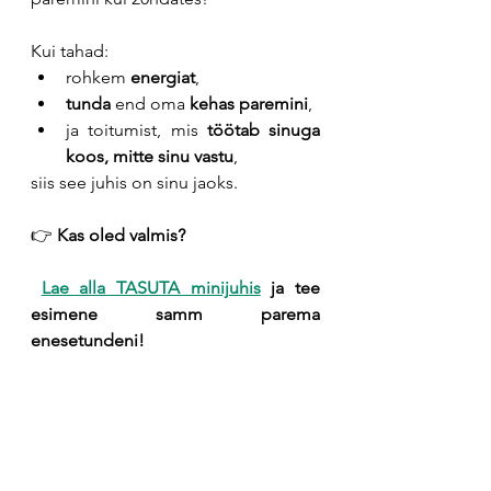
Kui tahad:
rohkem 
energiat
,
tunda
 end oma 
kehas paremini
,
ja toitumist, mis 
töötab sinuga 
koos, mitte sinu vastu
,
siis see juhis on sinu jaoks.
👉 
Kas oled valmis?
Lae alla TASUTA minijuhis
 ja tee 
esimene samm parema 
enesetundeni!