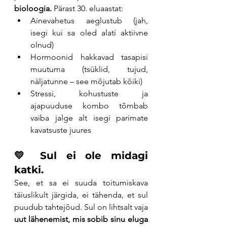
bioloogia. 
Pärast 30. eluaastat:
Ainevahetus aeglustub (jah, 
isegi kui sa oled alati aktiivne 
olnud)
Hormoonid hakkavad tasapisi 
muutuma (tsüklid, tujud, 
näljatunne – see mõjutab kõiki)
Stressi, kohustuste ja 
ajapuuduse kombo tõmbab 
vaiba jalge alt isegi parimate 
kavatsuste juures
💛 Sul ei ole midagi 
katki.
See, et sa ei suuda toitumiskava 
täiuslikult järgida, ei tähenda, et sul 
puudub tahtejõud. Sul on lihtsalt vaja 
uut lähenemist, mis sobib sinu eluga 