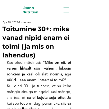
Lisann
Nutrition
Apr 29, 2025
2 min read
Toitumine 30+: miks
vanad nipid enam ei
toimi (ja mis on
lahendus)
Kas oled mõelnud: 
"Miks on nii, et 
varem lihtsalt sõin vähem, liikusin 
rohkem ja kaal oli alati normis, aga 
nüüd…see enam lihtsalt ei toimi?"
Kui oled 30+ ja tunned, et su keha 
mängib sinuga mingeid uusi mänge, 
siis tea, et 
sa ei kujuta asju ette. 
Ja 
kui see teeb midagi paremaks, siis 
sa 