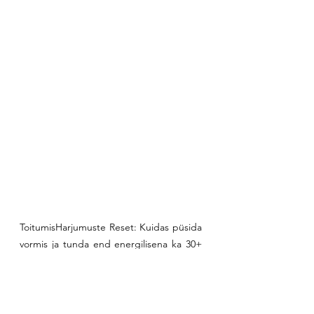
ToitumisHarjumuste Reset: Kuidas püsida 
vormis ja tunda end energilisena ka 30+ 
vanuses (ja edasi!)