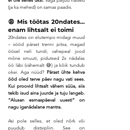
ei ole selles üksi. 
Väga paljud naised 
(ja ka mehed) on samas paadis.
😩 Mis töötas 20ndates…
enam lihtsalt ei toimi
20ndates on elutempo midagi muud 
– sööd pärast trenni pitsa, magad 
öösel neli tundi, vahepeal jood 
mõne smuuti, pidutsed 2x nädalas 
öö läbi (vähemalt 😅) ja kõik tundub 
okei. Aga nüüd? 
Pärast ühte kehva 
ööd oled terve päev nagu vati sees. 
Kui proovid lihtsalt vähem süüa, siis 
tekib isud aina juurde ja tuju langeb. 
“Alusan esmaspäeval uuesti” on 
nagu iganädalane mantra.
Asi pole selles, et oled nõrk või 
puudub distsipliin. See on 