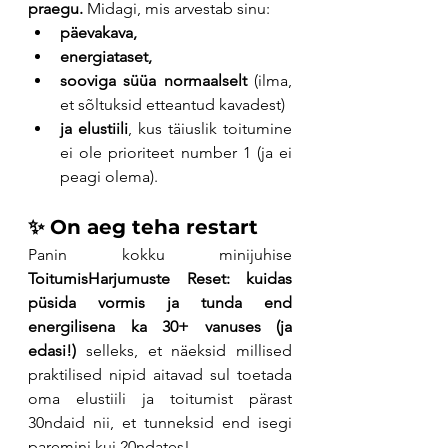
praegu. 
Midagi, mis arvestab sinu:
päevakava,
energiataset,
sooviga süüa normaalselt
 (ilma, 
et sõltuksid etteantud kavadest)
ja elustiili
, kus täiuslik toitumine 
ei ole prioriteet number 1 (ja ei 
peagi olema).
✨ On aeg teha restart
Panin kokku minijuhise 
ToitumisHarjumuste Reset: kuidas 
püsida vormis ja tunda end 
energilisena ka 30+ vanuses (ja 
edasi!)
 selleks, et näeksid millised 
praktilised nipid aitavad sul toetada 
oma elustiili ja toitumist pärast 
30ndaid nii, et tunneksid end isegi 
paremini kui 20ndates!